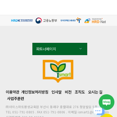
파트너페이지
이용약관
개인정보처리방침
인사말
비전
조직도
오시는 길
사업주훈련
㈜아이스마트평생교육원 부산시 동래구 충렬대로 276 청암빌딩 5층
TEL 051-791-0805 . FAX 051-791-0806 . 이메일 ismart1@naver.com