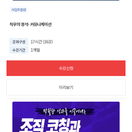
사업주훈련
직무의 정석- 커뮤니케이션
17시간 (16강)
강좌구성
1개월
수강기간
수강신청
미리보기